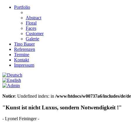
Portfolio
Abstract
Floral
Faces
Customer
Galerie
Tino Bauer
Referenzen
Termine
Kontakt
Impressum
Notice
: Undefined index: in
/www/htdocs/w00737a6/includes/de/d
"Kunst ist nicht Luxus, sondern Notwendigkeit !"
- Lyonel Feininger -